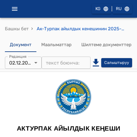
|
KG
RU
›
Башкы бет
Ак-Турпак айылдык кенешинин 2025-жылдын 2-декабрындагы №44 "Көрүстөндөрдө көмүү жайларын брондоонун наркын бекитүү жөнүндө" токтому
Документ
Маалыматтар
Шилтеме документтер
Редакция
02.12.2025
Салыштыруу