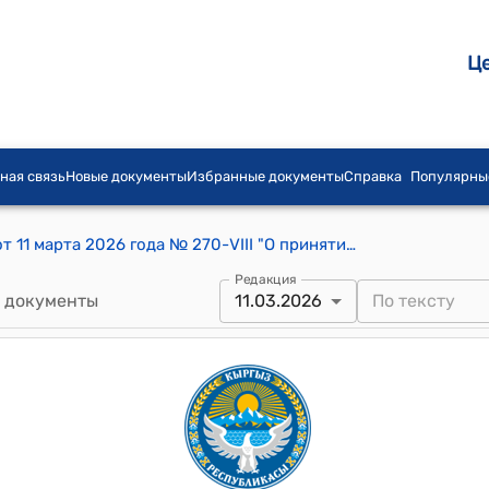
Ц
ная связь
Новые документы
Избранные документы
Справка
Популярны
Постановление Жогорку Кенеша КР от 11 марта 2026 года № 270-VIII "О принятии во втором чтении проекта Закона Кыргызской Республики "О внесении изменений в некоторые законодательные акты Кыргызской Республики (в Кодекс Кыргызской Республики о правонарушениях, законы Кыргызской Республики "Об основах профилактики правонарушений", "О тишине")"
Редакция
 документы
11.03.2026