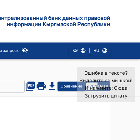
ентрализованный банк данных правовой
информации Кыргызской Республики
|
KG
RU
е запросы
Ошибка в тексте?
Выделите ее мышкой!
Сравнение
OPEN
DATA
И нажмите:
Сюда
Загрузить цитату