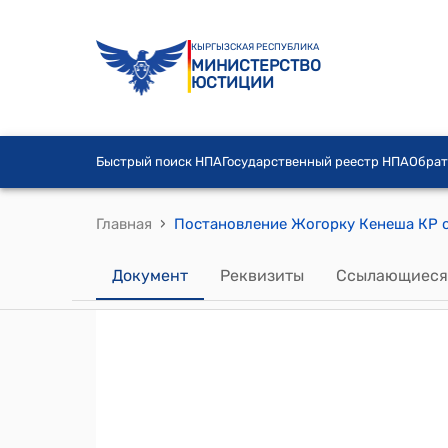
КЫРГЫЗСКАЯ РЕСПУБЛИКА
МИНИСТЕРСТВО
ЮСТИЦИИ
Быстрый поиск НПА
Государственный реестр НПА
Обрат
›
Главная
Документ
Реквизиты
Ссылающиеся