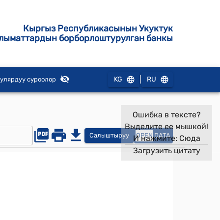
Кыргыз Республикасынын Укуктук
лыматтардын борборлоштурулган банкы
|
KG
RU
улярдуу суроолор
Ошибка в тексте?
Выделите ее мышкой!
Салыштыруу
OPEN
DATA
И нажмите:
Сюда
Загрузить цитату