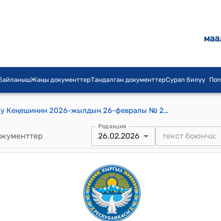
маа
 байланыш
Жаңы документтер
Тандалган документтер
Сурап билүү
Поп
Кыргыз Республикасынын Жогорку Кеңешинин 2026-жылдын 26-февралы № 233-VIII "2025-жылдын 12-декабрында Бишкек шаарында кол коюлган Кыргыз Республикасынын Министрлер Кабинети менен Япониянын Өкмөтүнүн ортосундагы "Социалдык-экономикалык өнүктүрүү программасы" долбоору боюнча алмашуу ноталарын жана Кыргыз Республикасынын Министрлер Кабинети менен Япония эл аралык кызматташтык агенттигинин (JIСА) ортосундагы "Социалдык-экономикалык өнүктүрүү программасы" долбоору боюнча гранттык макулдашууну ратификациялоо жөнүндө" Кыргыз Республикасынын Мыйзам долбоорун экинчи окууда кабыл алуу тууралуу" токтому
Редакция
окументтер
26.02.2026