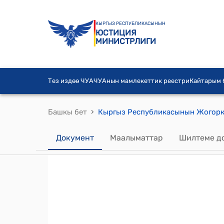
КЫРГЫЗ РЕСПУБЛИКАСЫНЫН
ЮСТИЦИЯ
МИНИСТРЛИГИ
Тез издөө ЧУА
ЧУАнын мамлекеттик реестри
Кайтарым
›
Башкы бет
Документ
Маалыматтар
Шилтеме д