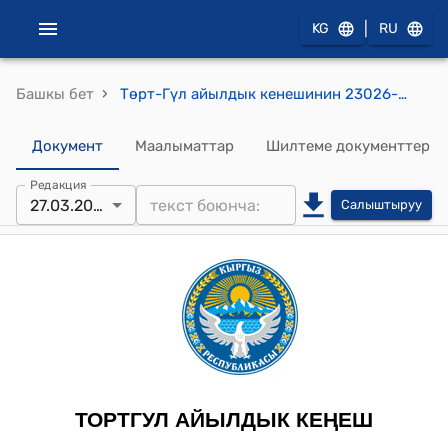
|
KG
RU
›
Башкы бет
Төрт-Гүл айылдык кенешинин 23026-жылдын 27-мартындагы №16 “Таза суу” Төрт-Гүл муниципалдык ишканасынын 2025-жыл ичинде аткарган иштери жөнүндө" токтому
Документ
Маалыматтар
Шилтеме документтер
Редакция
27.03.2026
Салыштыруу