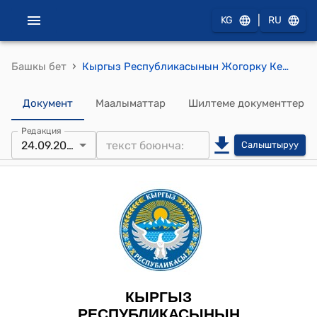
|
KG
RU
›
Башкы бет
Кыргыз Республикасынын Жогорку Кеңешинин 2025-жылдын 24-сентябры № 3462-VII "2024-жылдын 26-декабрында Санкт-Петербург шаарында кол коюлган Евразия экономикалык бирлигинин жана үчүнчү тараптын (үчүнчү тараптардын) бажы транзитинин бирдиктүү системасы жөнүндө макулдашууну ратификациялоо тууралуу" Кыргыз Республикасынын Мыйзамынын долбоорун биринчи окууда кабыл алуу жөнүндө" токтому
Документ
Маалыматтар
Шилтеме документтер
Редакция
24.09.2025
Салыштыруу