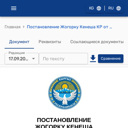
|
KG
RU
›
Главная
Постановление Жогорку Кенеша КР от 17 сентября 2025 года № 3391-VII "О принятии во втором чтении проекта Закона Кыргызской Республики "О внесении изменений в Закон Кыргызской Республики "О финансовой аренде (лизинге)"
Документ
Реквизиты
Ссылающиеся документы
Редакция
17.09.2025
Сравнение