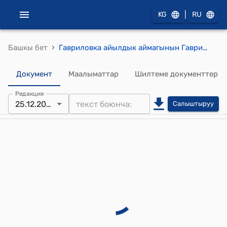
|
KG
RU
›
Башкы бет
Гавриловка айылдык аймагынын Гавриловка айылдык кеңешинин 2025-жылдын 25 декабрындагы №11/70 "Гавриловка айылдык кенешинин төрагасынын орун басарынын кызмат ордуна кайра шайлоо жөнүндө" токтому
Документ
Маалыматтар
Шилтеме документтер
Редакция
25.12.2025
Салыштыруу