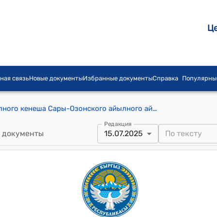
Ц
ная связь
Новые документы
Избранные документы
Справка
Популярны
Постановление Сары-Озонского айылного кенеша Сары-Озонского айылного аймака от 15 июля 2025 года № 01-7/48 "О внесении изменений в решение Сары-Озонского айылного кенеша №01-7/44 от 29 августа 2024 года по вопросу классификации пастбищных земель и увеличения ставок аренды"
Редакция
 документы
15.07.2025