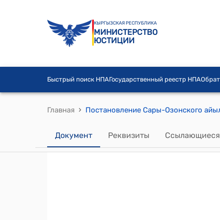
КЫРГЫЗСКАЯ РЕСПУБЛИКА
МИНИСТЕРСТВО
ЮСТИЦИИ
Быстрый поиск НПА
Государственный реестр НПА
Обрат
›
Главная
Документ
Реквизиты
Ссылающиеся