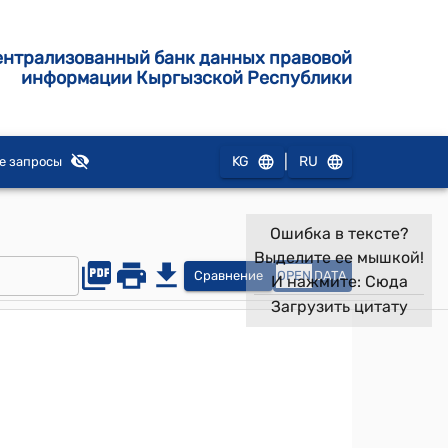
ентрализованный банк данных правовой
информации Кыргызской Республики
|
KG
RU
е запросы
Ошибка в тексте?
Выделите ее мышкой!
Сравнение
OPEN
DATA
И нажмите:
Сюда
Загрузить цитату