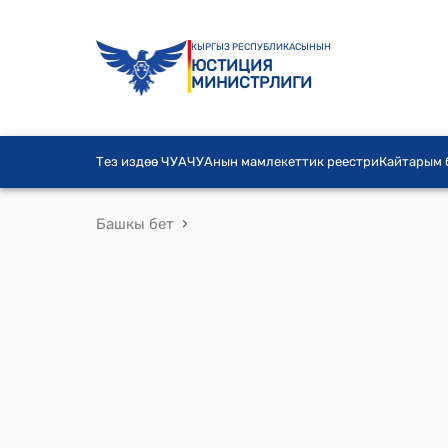
КЫРГЫЗ РЕСПУБЛИКАСЫНЫН
ЮСТИЦИЯ
МИНИСТРЛИГИ
Тез издөө ЧУА
ЧУАнын мамлекеттик реестри
Кайтарым
›
Башкы бет