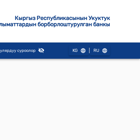
Кыргыз Республикасынын Укуктук
лыматтардын борборлоштурулган банкы
|
KG
RU
улярдуу суроолор