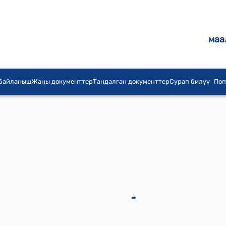
маа
 байланыш
Жаңы документтер
Тандалган документтер
Сурап билүү
Поп