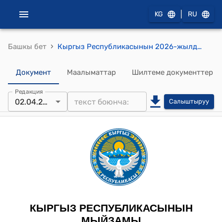
|
KG
RU
›
Башкы бет
Кыргыз Республикасынын 2026-жылдын 2-апрели № 37 "2022-жылдын 11-ноябрында Самарканд шаарында кол коюлган 2009-жылдын 3-октябрындагы Түрк тилдүү мамлекеттердин кызматташуусунун кеңешин түзүү жөнүндө Нахчыван макулдашуусуна өзгөртүүлөрдү киргизүү тууралуу протоколду ратификациялоо жөнүндө" Мыйзамы
Документ
Маалыматтар
Шилтеме документтер
Редакция
02.04.2026
Салыштыруу