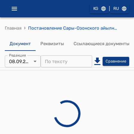
|
KG
RU
›
Главная
Постановление Сары-Озонского айылного кенеша Сары-Озонского айылного аймака от 8 сентября 2025 года № 01-7/61 "О предоставлении согласия на утверждение схемы и проекта планировки земельного участка по адресу: село 1-Май, улица Малабек №4, гражданину Асанову Бакытбеку Базаркуловичу"
Документ
Реквизиты
Ссылающиеся документы
Редакция
08.09.2025
Сравнение