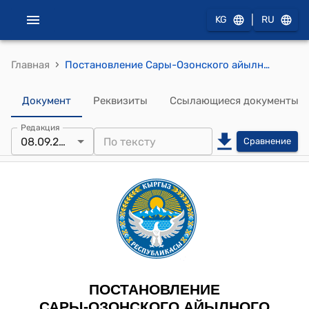
|
KG
RU
›
Главная
Постановление Сары-Озонского айылного кенеша Сары-Озонского айылного аймака от 8 сентября 2025 года № 01-7/66 "О предоставлении согласия на утверждение схемы и проекта планировки земельного участка по адресу: село Ближний Арал, улица Картанбаева №152, гражданину Джунушеву Нурдину Мелисовичу"
Документ
Реквизиты
Ссылающиеся документы
Редакция
08.09.2025
Сравнение