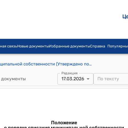
Ц
ная связь
Новые документы
Избранные документы
Справка
Популярны
Положение о порядке списания муниципальной собственности (Утверждено постановлением Торт-Гульского айылного кенеша Торт-Гульского айылного аймака от 17 марта 2026 года № 78)
Редакция
 документы
17.03.2026