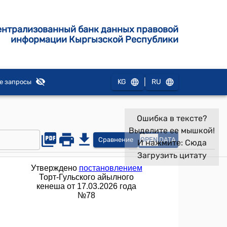
ентрализованный банк данных правовой
информации Кыргызской Республики
|
KG
RU
е запросы
Ошибка в тексте?
Выделите ее мышкой!
Сравнение
OPEN
DATA
И нажмите:
Сюда
Загрузить цитату