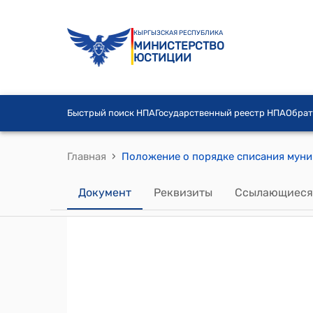
КЫРГЫЗСКАЯ РЕСПУБЛИКА
МИНИСТЕРСТВО
ЮСТИЦИИ
Быстрый поиск НПА
Государственный реестр НПА
Обрат
›
Главная
Документ
Реквизиты
Ссылающиеся