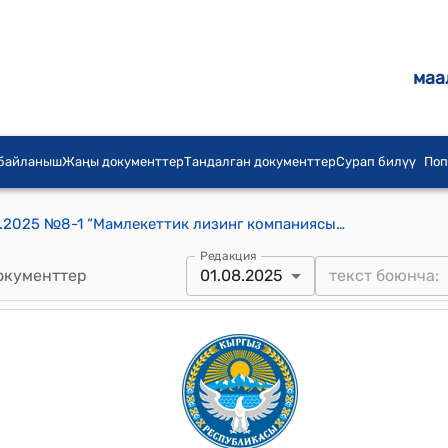
маа
 байланыш
Жаңы документтер
Тандалган документтер
Сурап билүү
Поп
Төөлөс айылдык кенешинин 01.08.2025 №8-1 “Мамлекеттик лизинг компаниясы» ААКнын 30.07.2025. № 1-08-2/210 сандуу каты тууралуу токтому
Редакция
окументтер
01.08.2025