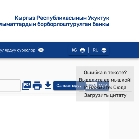
Кыргыз Республикасынын Укуктук
лыматтардын борборлоштурулган банкы
|
KG
RU
улярдуу суроолор
Ошибка в тексте?
Выделите ее мышкой!
Салыштыруу
OPEN
DATA
И нажмите:
Сюда
Загрузить цитату