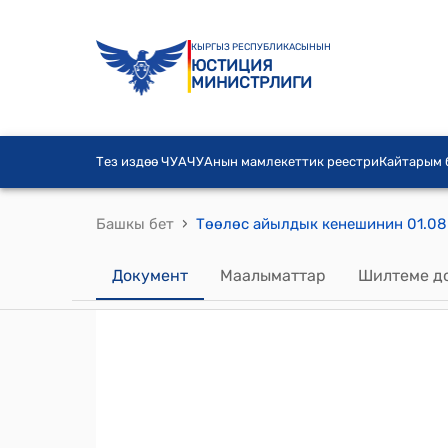
КЫРГЫЗ РЕСПУБЛИКАСЫНЫН
ЮСТИЦИЯ
МИНИСТРЛИГИ
Тез издөө ЧУА
ЧУАнын мамлекеттик реестри
Кайтарым
›
Башкы бет
Документ
Маалыматтар
Шилтеме д