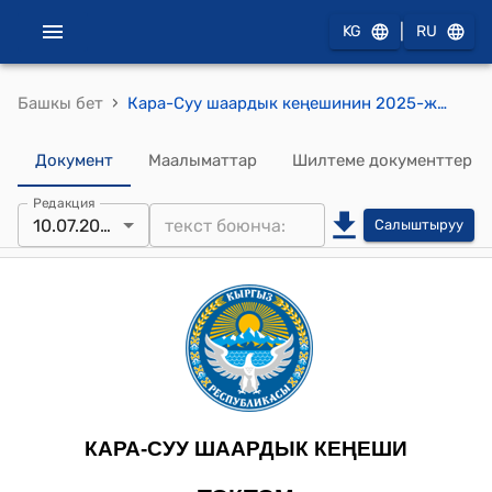
|
KG
RU
›
Башкы бет
Кара-Суу шаардык кеңешинин 2025-жылдын 10-июлу № 8/7 Кара-Суу шаар мэриясынын алдындагы “Кара-Суу Тазалык” муниципалдык ишканасынын тарифи жөнүндө токтому
Документ
Маалыматтар
Шилтеме документтер
Редакция
10.07.2025
Салыштыруу