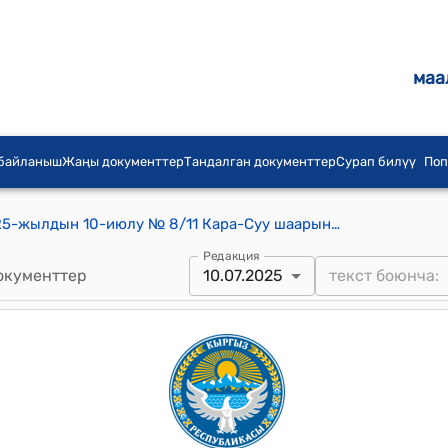
маа
 байланыш
Жаңы документтер
Тандалган документтер
Сурап билүү
Поп
Кара-Суу шаардык кеңешинин 2025-жылдын 10-июлу № 8/11 Кара-Суу шаарындагы №134 мектептин атын өзгөртүү жөнүндө токтому
Редакция
окументтер
10.07.2025