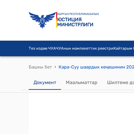
КЫРГЫЗ РЕСПУБЛИКАСЫНЫН
ЮСТИЦИЯ
МИНИСТРЛИГИ
Тез издөө ЧУА
ЧУАнын мамлекеттик реестри
Кайтарым
›
Башкы бет
Документ
Маалыматтар
Шилтеме д