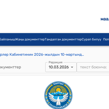
маа
 байланыш
Жаңы документтер
Тандалган документтер
Сурап билүү
Поп
Кыргыз Республикасынын Министрлер Кабинетинин 2026-жылдын 10-мартындагы № 151-т (Улуттук инвестициялык долбоор статусуна ээ болгон "Бишкек шаарынын чыгыш айланма жолун куруу жана эксплуатациялоо" долбоорун ишке ашыруучу, жеңилдетилген салык салынууга тийиш болгон уюмдардын тизмегин бекитүү тууралуу) тескемеси
Редакция
окументтер
10.03.2026