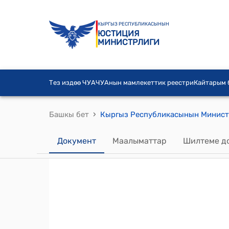
КЫРГЫЗ РЕСПУБЛИКАСЫНЫН
ЮСТИЦИЯ
МИНИСТРЛИГИ
Тез издөө ЧУА
ЧУАнын мамлекеттик реестри
Кайтарым
›
Башкы бет
Документ
Маалыматтар
Шилтеме д