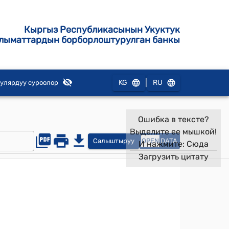
Кыргыз Республикасынын Укуктук
лыматтардын борборлоштурулган банкы
|
KG
RU
улярдуу суроолор
Ошибка в тексте?
Выделите ее мышкой!
Салыштыруу
OPEN
DATA
И нажмите:
Сюда
Загрузить цитату