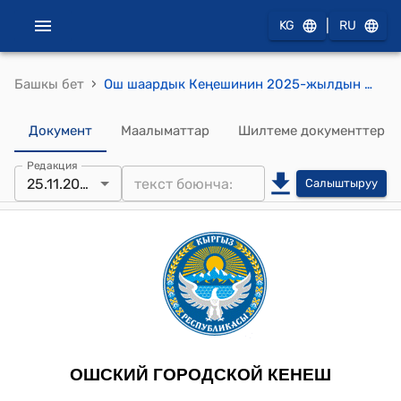
|
KG
RU
›
Башкы бет
Ош шаардык Кеңешинин 2025-жылдын 25-ноябрындагы №105 Мамлекеттик менчиктеги айрым мүлктөрдү Ош шаарынын мунципалдык менчигине кабыл алууга макулдук берүү жөнүндө токтому
Документ
Маалыматтар
Шилтеме документтер
Редакция
25.11.2025
Салыштыруу