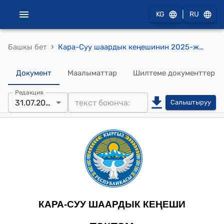
|
KG
RU
›
Башкы бет
Кара-Суу шаардык кеңешинин 2025-жылдын 31-июлу № 10/3 Кара-Суу шаарындагы кварталдык аймактарды кыскартуу жөнүндө токтому
Документ
Маалыматтар
Шилтеме документтер
Редакция
31.07.2025
Салыштыруу