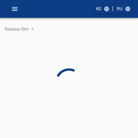
|
KG
RU
›
Башкы бет