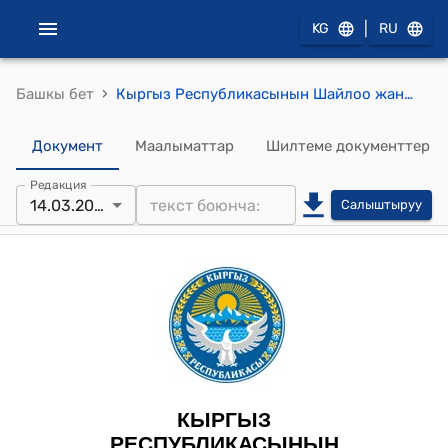
|
KG
RU
›
Башкы бет
Кыргыз Республикасынын Шайлоо жана референдум өткөрүү боюнча борбордук комиссиясынын 2026-жылдын 14-марты № 39 "Кыргыз Республикасынын Жогорку Кеңешинин депутаты Ташиев Шаирбек Кыдыршаевичтин ыйгарым укуктарын мөөнөтүнөн мурда токтотуу жөнүндө" токтому
Документ
Маалыматтар
Шилтеме документтер
Редакция
14.03.2026
Салыштыруу