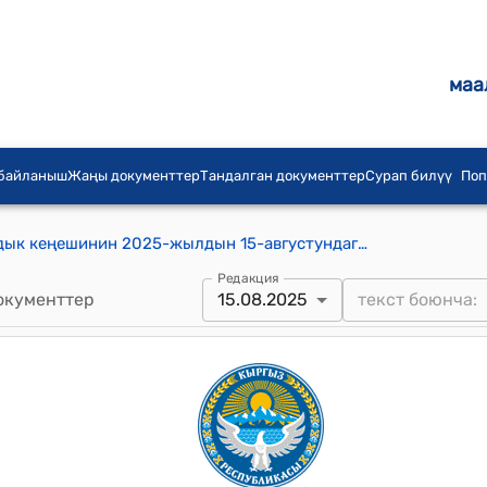
маа
 байланыш
Жаңы документтер
Тандалган документтер
Сурап билүү
Поп
Мин-Булак айыл аймагынын айылдык кеңешинин 2025-жылдын 15-августундагы № 87 "Мин-Булак айыл аймагынын «Ардактуу атуулу» наамын ыйгаруу жөнүндө Жобого өзгөртүүлөр жана толуктоолорду киргизүү тууралуу" токтому
Редакция
окументтер
15.08.2025