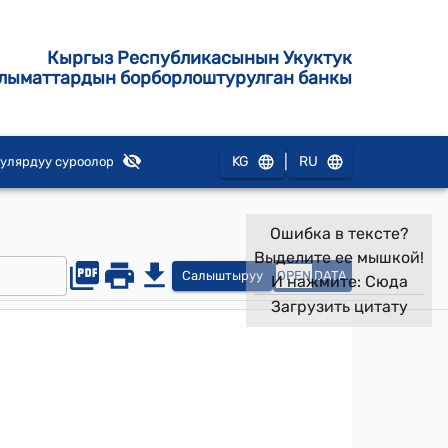
Кыргыз Республикасынын Укуктук
лыматтардын борборлоштурулган банкы
|
KG
RU
улярдуу суроолор
Ошибка в тексте?
Выделите ее мышкой!
Салыштыруу
OPEN
DATA
И нажмите:
Сюда
Загрузить цитату