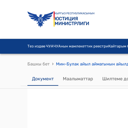
КЫРГЫЗ РЕСПУБЛИКАСЫНЫН
ЮСТИЦИЯ
МИНИСТРЛИГИ
Тез издөө ЧУА
ЧУАнын мамлекеттик реестри
Кайтарым
›
Башкы бет
Документ
Маалыматтар
Шилтеме д