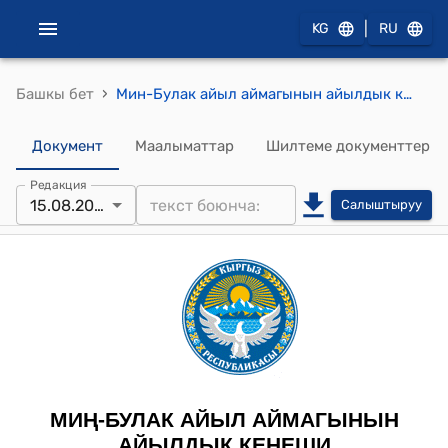
|
KG
RU
›
Башкы бет
Мин-Булак айыл аймагынын айылдык кеңешинин 2025-жылдын 15-августундагы № 90 "Айыл аймагында жашоочулардын тынчтыгын камсыз кылуу чаралары жөнүндө" токтому
Документ
Маалыматтар
Шилтеме документтер
Редакция
15.08.2025
Салыштыруу