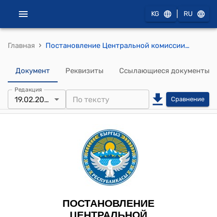
|
KG
RU
›
Главная
Постановление Центральной комиссии по выборам и проведению референдумов Кыргызской Республики от 19 февраля 2026 года № 28 "О передаче вакантного мандата депутата Жогорку Кенеша Кыргызской Республики"
Документ
Реквизиты
Ссылающиеся документы
Редакция
19.02.2026
Сравнение