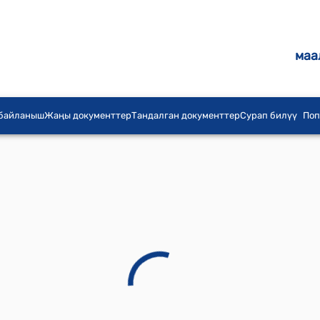
маа
 байланыш
Жаңы документтер
Тандалган документтер
Сурап билүү
Поп