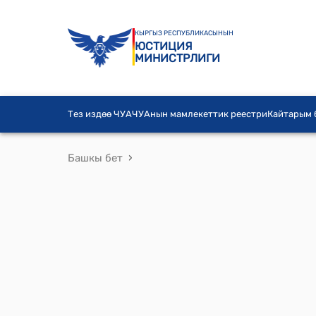
КЫРГЫЗ РЕСПУБЛИКАСЫНЫН
ЮСТИЦИЯ
МИНИСТРЛИГИ
Тез издөө ЧУА
ЧУАнын мамлекеттик реестри
Кайтарым
›
Башкы бет