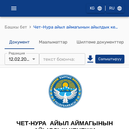
|
KG
RU
›
Башкы бет
Чет-Нура айыл аймагынын айылдык кеңешинин 2026-жылдын 12-февралындагы №11/7 "Чет-Нура айыл аймагынын Ак-Кыя, Чет-Нура, Орто-Нура, Ак-Булуң, Ийри-Суу, Төш-Булак жана Орук-Там айылдарынын жайыт жерлерин трансформациялоо жөнүндө" Токтому
Документ
Маалыматтар
Шилтеме документтер
Редакция
12.02.2026
Салыштыруу