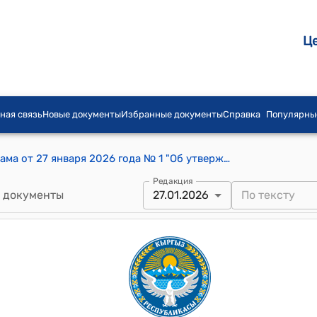
Ц
ная связь
Новые документы
Избранные документы
Справка
Популярны
Постановление айылного кенеша Курама от 27 января 2026 года № 1 "Об утверждении отчёта об исполнении бюджета айыл окмоту Курама за 2025 год и бюджета на 2026 год"
Редакция
 документы
27.01.2026