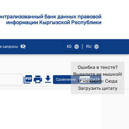
ентрализованный банк данных правовой
информации Кыргызской Республики
|
KG
RU
е запросы
Ошибка в тексте?
Выделите ее мышкой!
Сравнение
OPEN
DATA
И нажмите:
Сюда
Загрузить цитату