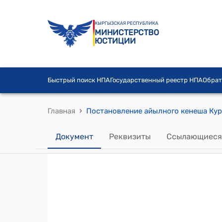
КЫРГЫЗСКАЯ РЕСПУБЛИКА
МИНИСТЕРСТВО
ЮСТИЦИИ
Быстрый поиск НПА
Государственный реестр НПА
Обрат
›
Главная
Документ
Реквизиты
Ссылающиеся