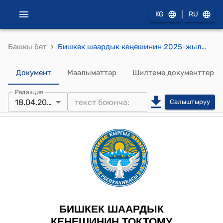
|
KG
RU
›
Башкы бет
Бишкек шаардык кеңешинин 2025-жылдын 18-апрели № 29 "Участкалык шайлоо комиссиялардын резервин толуктап комплекттөө үчүн талапкерлердин тизмесин берүү жөнүндө" токтому
Документ
Маалыматтар
Шилтеме документтер
Редакция
18.04.2025
Салыштыруу