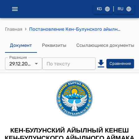
|
KG
RU
›
Главная
Постановление Кен-Булунского айылного кенеша Кен-Булунского айылного аймака от 29 декабря 2025 года № 51/XIV-30 "О присвоении почетных званий в айылном аймаке Кен-Булун за 2025 год"
Документ
Реквизиты
Ссылающиеся документы
Редакция
29.12.2025
Сравнение