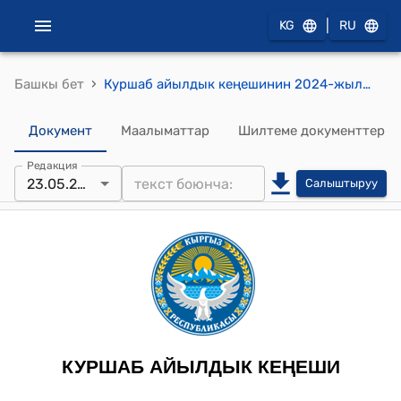
|
KG
RU
›
Башкы бет
Куршаб айылдык кеңешинин 2024-жылдын 23-майы № 118 «Айылдын ардактуу атуулу» деген наамдарын ыйгаруу жөнүндө токтому
Документ
Маалыматтар
Шилтеме документтер
Редакция
23.05.2024
Салыштыруу