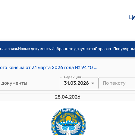
Ц
ная связь
Новые документы
Избранные документы
Справка
Популярны
Постановление Бишкекского городского кенеша от 31 марта 2026 года № 94 "О даче согласия на безвозмездное отчуждение в государственную собственность земельного участка, расположенного по адресу: город Бишкек, улица Токомбаева (Южная планировочная зона)"
Редакция
 документы
31.03.2026
28.04.2026