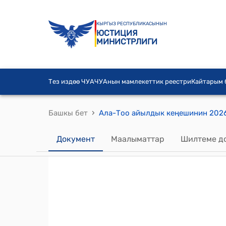
КЫРГЫЗ РЕСПУБЛИКАСЫНЫН
ЮСТИЦИЯ
МИНИСТРЛИГИ
Тез издөө ЧУА
ЧУАнын мамлекеттик реестри
Кайтарым
›
Башкы бет
Документ
Маалыматтар
Шилтеме д