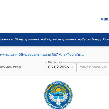
маа
 байланыш
Жаңы документтер
Тандалган документтер
Сурап билүү
Поп
Ала-Тоо айылдык кеңешинин 2026-жылдын 05-февралындагы №7 Ала-Тоо айыл аймагындагы айылдардын борбордук көчөлөрүндө жайгашкан жана үлүш жериндеги отургузулган бак дарактарды кыюу жөнүндө токтому
Редакция
окументтер
05.02.2026