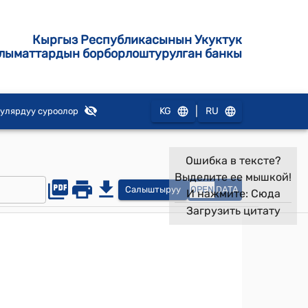
Кыргыз Республикасынын Укуктук
лыматтардын борборлоштурулган банкы
|
KG
RU
улярдуу суроолор
Ошибка в тексте?
Выделите ее мышкой!
Салыштыруу
OPEN
DATA
И нажмите:
Сюда
Загрузить цитату