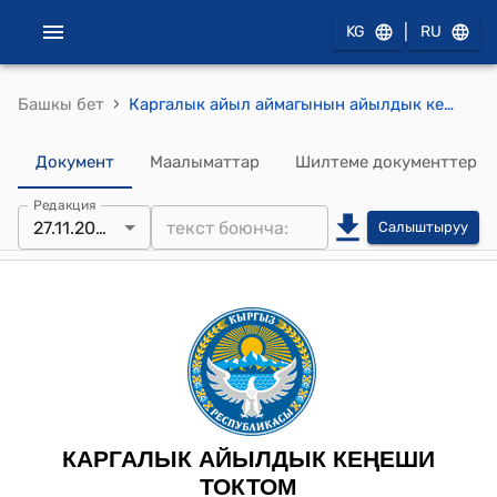
|
KG
RU
›
Башкы бет
Каргалык айыл аймагынын айылдык кеңешинин 2025-жылдын 27-ноябрындагы № 59 Айылдык кеңештин депутаттарынын, айыл өкмөтүнүн адистеринин, жергиликтүү маанидеги маселелерди чечүүгө жигердүү катышкан жана айыл аймактын өнүгүшүнө олуттуу салым кошкон жарандарды жылдын жыйынтыгы менен сыйлоо жөнүндө токтому
Документ
Маалыматтар
Шилтеме документтер
Редакция
27.11.2025
Салыштыруу