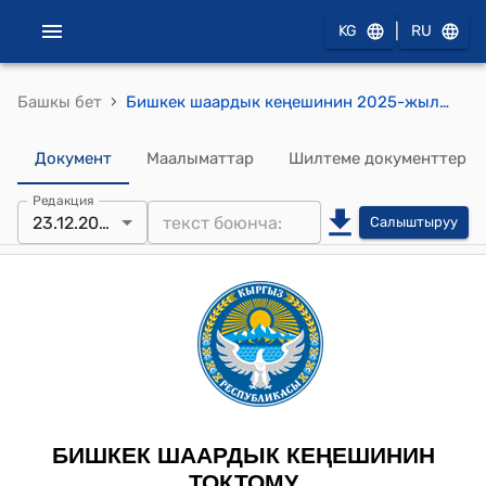
|
KG
RU
›
Башкы бет
Бишкек шаардык кеңешинин 2025-жылдын 23-декабрындагы № 71 "Бишкек шаардык кеңешинин 2005-жылдын 10-октябрындагы № 111 «Бишкек шаарынын ардактуу жараны жөнүндө» жобону бекитүү тууралуу» токтомуна өзгөртүү киргизүү жөнүндө" токтому
Документ
Маалыматтар
Шилтеме документтер
Редакция
23.12.2025
Салыштыруу