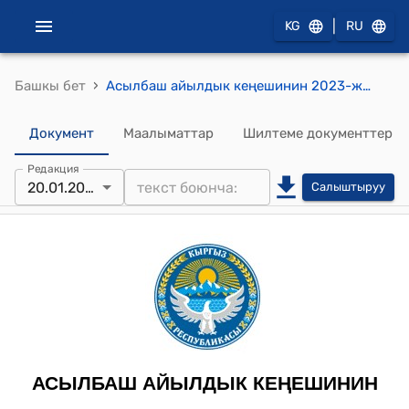
|
KG
RU
›
Башкы бет
Асылбаш айылдык кеңешинин 2023-жылдын 20-январы № 1/2 "Айыл тургуну Мусаходжоеванын Ч.Б. жер тилкесинин багытынын өзгөртүү боюнча" токтому
Документ
Маалыматтар
Шилтеме документтер
Редакция
20.01.2023
Салыштыруу