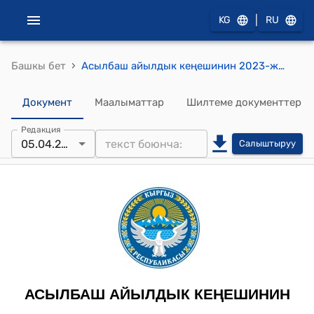
|
KG
RU
›
Башкы бет
Асылбаш айылдык кеңешинин 2023-жылдын 5-апрелиндеги № 4/4 "Жайыт тарифи боюнча" токтому
Документ
Маалыматтар
Шилтеме документтер
Редакция
05.04.2023
Салыштыруу