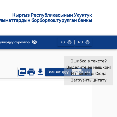
Кыргыз Республикасынын Укуктук
лыматтардын борборлоштурулган банкы
|
KG
RU
улярдуу суроолор
Ошибка в тексте?
Выделите ее мышкой!
Салыштыруу
OPEN
DATA
И нажмите:
Сюда
Загрузить цитату