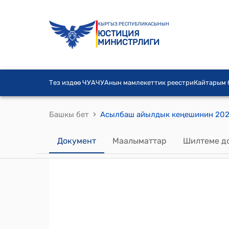
КЫРГЫЗ РЕСПУБЛИКАСЫНЫН
ЮСТИЦИЯ
МИНИСТРЛИГИ
Тез издөө ЧУА
ЧУАнын мамлекеттик реестри
Кайтарым
›
Башкы бет
Документ
Маалыматтар
Шилтеме д