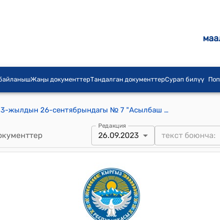
маа
 байланыш
Жаңы документтер
Тандалган документтер
Сурап билүү
Поп
Асылбаш айылдык кеңешинин 2023-жылдын 26-сентябрындагы № 7 "Асылбаш айыл аймагы, Төш-Булак айыл аймагы жана Крупский айыл аймагын бириктирүү жөнүндө" токтому
Редакция
окументтер
26.09.2023