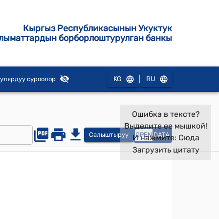
Кыргыз Республикасынын Укуктук
лыматтардын борборлоштурулган банкы
|
KG
RU
улярдуу суроолор
Ошибка в тексте?
Выделите ее мышкой!
Салыштыруу
OPEN
DATA
И нажмите:
Сюда
Загрузить цитату