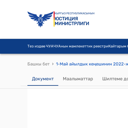
КЫРГЫЗ РЕСПУБЛИКАСЫНЫН
ЮСТИЦИЯ
МИНИСТРЛИГИ
Тез издөө ЧУА
ЧУАнын мамлекеттик реестри
Кайтарым
›
Башкы бет
Документ
Маалыматтар
Шилтеме д