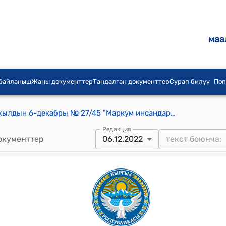
маа
 байланыш
Жаңы документтер
Тандалган документтер
Сурап билүү
Поп
1-Май айылдык кеңешинин 2022-жылдын 6-декабры № 27/45 "Маркум инсандардын ысымын Айры-Там, Ажек, Ак-Башат айылдарынын көчөлөрүнө ыйгаруу жөнүндө" токтому
Редакция
окументтер
06.12.2022