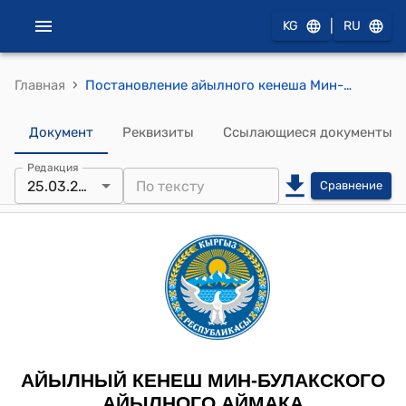
|
KG
RU
›
Главная
Постановление айылного кенеша Мин-Булакского айылного аймака от 25 марта 2026 года № 122 " Об итогах выборов председателя айылного кенеша Мин-Булакского айылного аймака"
Документ
Реквизиты
Ссылающиеся документы
Редакция
25.03.2026
Сравнение