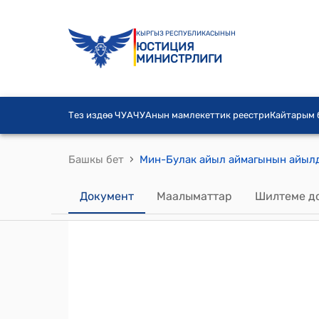
КЫРГЫЗ РЕСПУБЛИКАСЫНЫН
ЮСТИЦИЯ
МИНИСТРЛИГИ
Тез издөө ЧУА
ЧУАнын мамлекеттик реестри
Кайтарым
›
Башкы бет
Документ
Маалыматтар
Шилтеме д