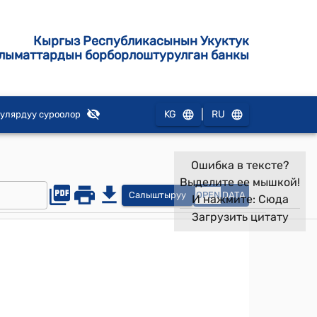
Кыргыз Республикасынын Укуктук
лыматтардын борборлоштурулган банкы
|
KG
RU
улярдуу суроолор
Ошибка в тексте?
Выделите ее мышкой!
Салыштыруу
OPEN
DATA
И нажмите:
Сюда
Загрузить цитату