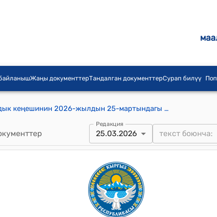
маа
 байланыш
Жаңы документтер
Тандалган документтер
Сурап билүү
Поп
Мин-Булак айыл аймагынын айылдык кеңешинин 2026-жылдын 25-мартындагы № 126 "Сретенка айылында курулган кичи футбол аянтчасын муниципалдык менчиктин балансына кабыл алууга макулдук берүү жөнүндө" токтому
Редакция
окументтер
25.03.2026