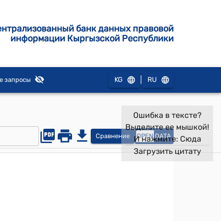
ентрализованный банк данных правовой
информации Кыргызской Республики
|
KG
RU
е запросы
Ошибка в тексте?
Выделите ее мышкой!
Сравнение
OPEN
DATA
И нажмите:
Сюда
Загрузить цитату