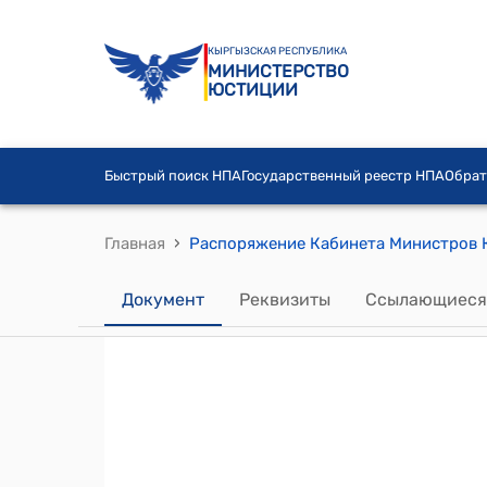
КЫРГЫЗСКАЯ РЕСПУБЛИКА
МИНИСТЕРСТВО
ЮСТИЦИИ
Быстрый поиск НПА
Государственный реестр НПА
Обрат
›
Главная
Документ
Реквизиты
Ссылающиеся