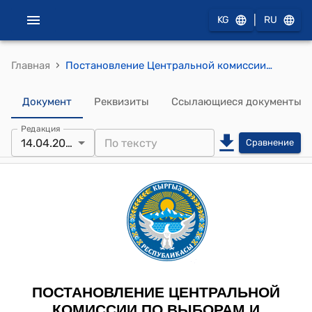
|
KG
RU
›
Главная
Постановление Центральной комиссии по выборам и проведению референдумов КР от 14 апреля 2026 года № 51 "Об утверждении решений Московской, Панфиловской, Чуйской, Таласской, Бакай-Атинской, Ноокенской, Узгенской, Ошской и Кызыл-Кийской территориальных избирательных комиссий о досрочном прекращении полномочий депутатов местных кенешей, об исключении зарегистрированных кандидатов из списка кандидатов в депутаты и о передаче вакантных мандатов следующим за избранными депутатами кандидатам"
Документ
Реквизиты
Ссылающиеся документы
Редакция
14.04.2026
Сравнение