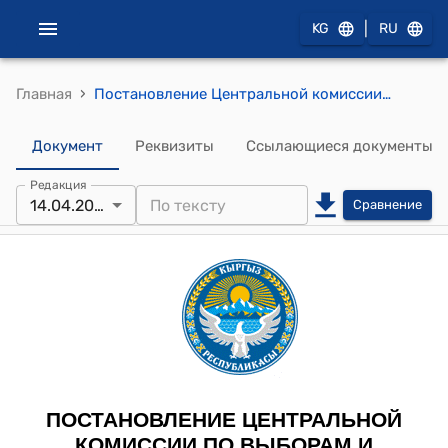
|
KG
RU
›
Главная
Постановление Центральной комиссии по выборам и проведению референдумов КР от 14 апреля 2026 года № 52 "О передаче вакантного мандата депутата Жогорку Кенеша Кыргызской Республики"
Документ
Реквизиты
Ссылающиеся документы
Редакция
14.04.2026
Сравнение