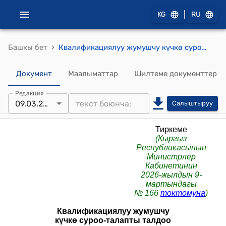
|
KG
RU
›
Башкы бет
Квалификациялуу жумушчу күчкө суроо-талапты талдоо жана болжолдоо ТАРТИБИ
Документ
Маалыматтар
Шилтеме документтер
Редакция
09.03.2026
Салыштыруу