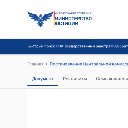
КЫРГЫЗСКАЯ РЕСПУБЛИКА
МИНИСТЕРСТВО
ЮСТИЦИИ
Быстрый поиск НПА
Государственный реестр НПА
Обрат
›
Главная
Документ
Реквизиты
Ссылающиеся