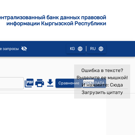
ентрализованный банк данных правовой
информации Кыргызской Республики
|
KG
RU
е запросы
Ошибка в тексте?
Выделите ее мышкой!
Сравнение
OPEN
DATA
И нажмите:
Сюда
Загрузить цитату