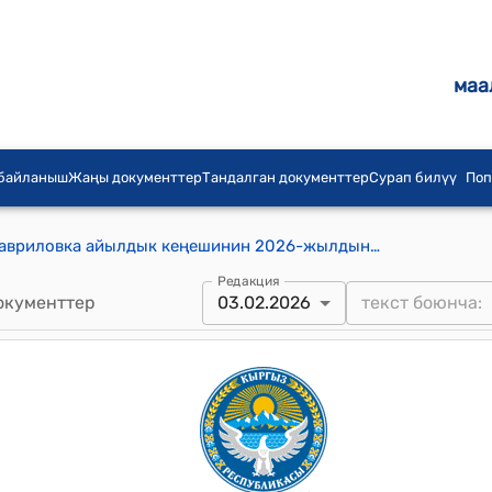
маа
 байланыш
Жаңы документтер
Тандалган документтер
Сурап билүү
Поп
Гавриловка айылдык аймагынын Гавриловка айылдык кеңешинин 2026-жылдын 3-февралындагы № 12/71 "Гавриловка айыл өкмөтүнүн, айыл аймагындагы айылдардын аталышын өзгөртүү жөнүндө" токтому
Редакция
окументтер
03.02.2026