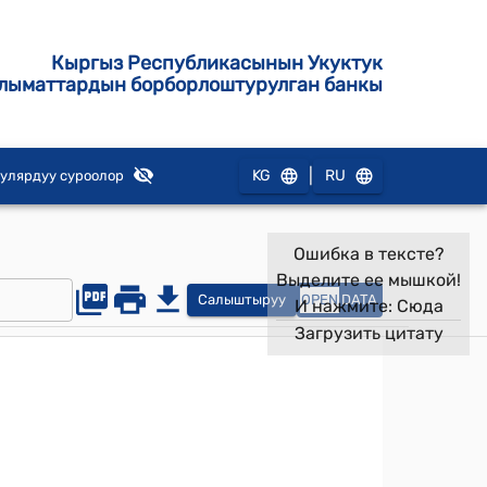
Кыргыз Республикасынын Укуктук
лыматтардын борборлоштурулган банкы
|
KG
RU
улярдуу суроолор
Ошибка в тексте?
Выделите ее мышкой!
Салыштыруу
OPEN
DATA
И нажмите:
Сюда
Загрузить цитату