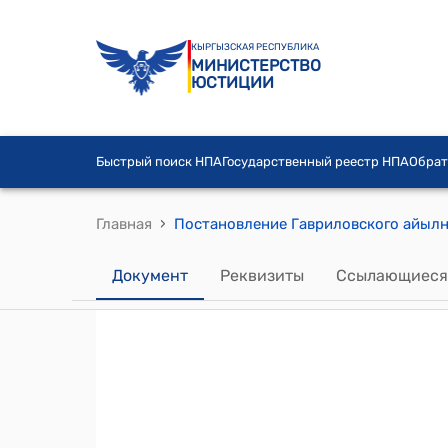
КЫРГЫЗСКАЯ РЕСПУБЛИКА
МИНИСТЕРСТВО
ЮСТИЦИИ
Быстрый поиск НПА
Государственный реестр НПА
Обрат
›
Главная
Документ
Реквизиты
Ссылающиеся