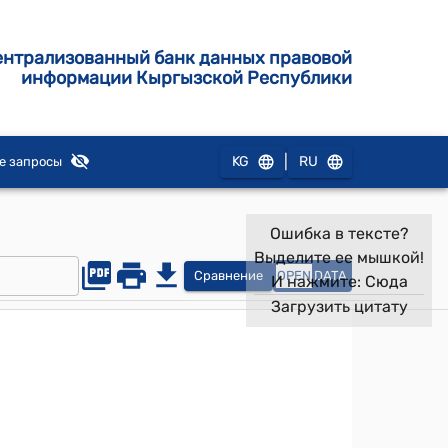
ентрализованный банк данных правовой
информации Кыргызской Республики
|
KG
RU
е запросы
Ошибка в тексте?
Выделите ее мышкой!
Сравнение
OPEN
DATA
И нажмите:
Сюда
Загрузить цитату