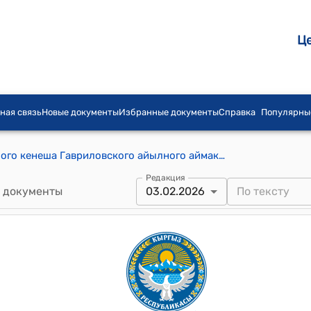
Ц
ная связь
Новые документы
Избранные документы
Справка
Популярны
Постановление Гавриловского айылного кенеша Гавриловского айылного аймака от 3 февраля 2026 года № 12/81 "Об утверждении штатного расписания Дома культуры села Гавриловка"
Редакция
 документы
03.02.2026