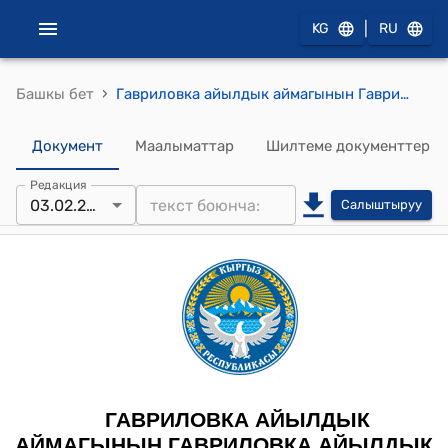
|
KG
RU
›
Башкы бет
Гавриловка айылдык аймагынын Гавриловка айылдык кеңешинин 2026-жылдын 3-февралындагы № 12/83 "Гавриловка айыл аймагынын айылдарына балдар аянтчаларын орнотууга жабдууларды алуу” долбоорун бекитүү жөнүндө" токтому
Документ
Маалыматтар
Шилтеме документтер
Редакция
03.02.2026
Салыштыруу