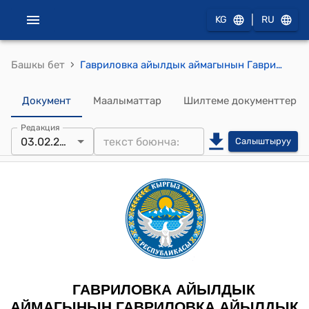
|
KG
RU
›
Башкы бет
Гавриловка айылдык аймагынын Гавриловка айылдык кеңешинин 2026-жылдын 3-февралындагы № 12/85 "Гавриловка айылдык кеңешинин туруктуу комиссияларынын курамына өзгөртүү киргизүү жөнүндө" токтому
Документ
Маалыматтар
Шилтеме документтер
Редакция
03.02.2026
Салыштыруу