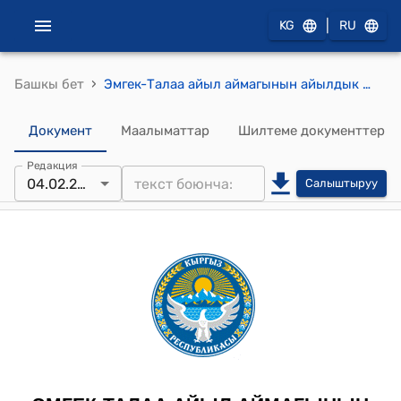
|
KG
RU
›
Башкы бет
Эмгек-Талаа айыл аймагынын айылдык кеңешинин 2026-жылдын 4-февралындагы №1/6 "8-Март айылына МАП (милициянын аймактык пунктун) салуу үчүн жер тилкесин бөлүп берүү жөнүндө" Токтому
Документ
Маалыматтар
Шилтеме документтер
Редакция
04.02.2026
Салыштыруу